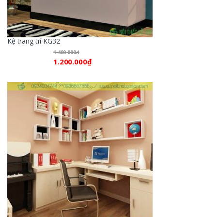
Kệ trang trí KG32
1.400.000
₫
1.200.000
₫