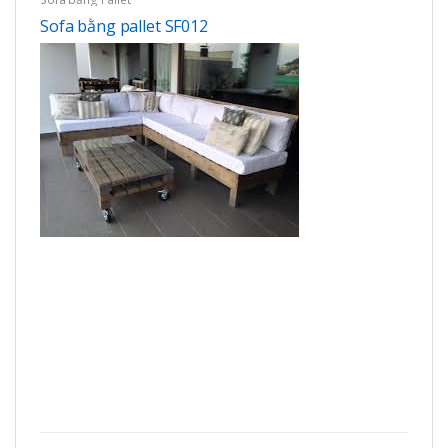
Sofa bằng pallet SF012