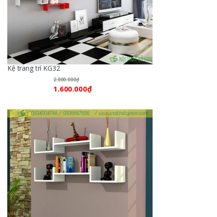
Kệ trang trí KG32
2.000.000
₫
1.600.000
₫