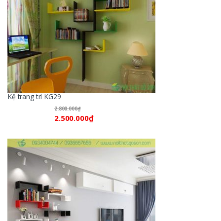
Kệ trang trí KG29
2.800.000
₫
2.500.000
₫