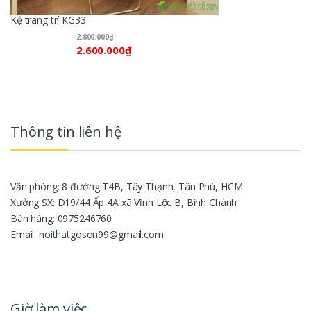
Kệ trang trí KG33
2.800.000
₫
2.600.000
₫
Thông tin liên hệ
Văn phòng: 8 đường T4B, Tây Thạnh, Tân Phú, HCM
Xưởng SX: D19/44 Ấp 4A xã Vĩnh Lộc B, Bình Chánh
Bán hàng: 0975246760
Email: noithatgoson99@gmail.com
Giờ làm việc