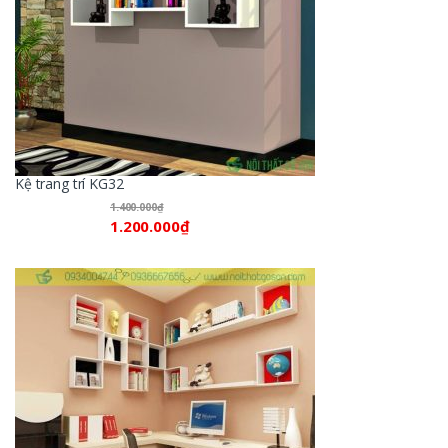
Kệ trang trí KG32
1.400.000
₫
1.200.000
₫