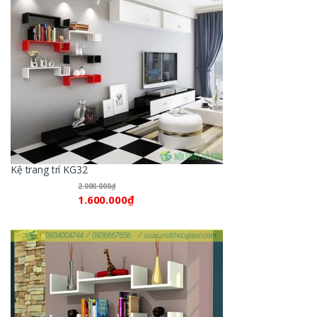
Kệ trang trí KG32
2.000.000
₫
1.600.000
₫