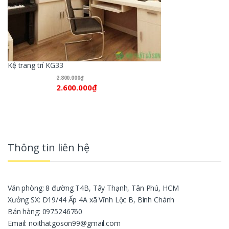
Kệ trang trí KG33
2.800.000
₫
2.600.000
₫
Thông tin liên hệ
Văn phòng: 8 đường T4B, Tây Thạnh, Tân Phú, HCM
Xưởng SX: D19/44 Ấp 4A xã Vĩnh Lộc B, Bình Chánh
Bán hàng: 0975246760
Email: noithatgoson99@gmail.com