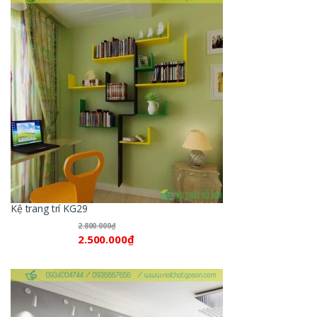
Kệ trang trí KG29
2.800.000
₫
2.500.000
₫