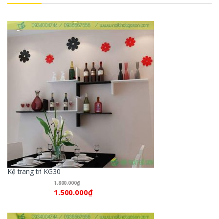
Kệ trang trí KG30
1.800.000
₫
1.500.000
₫