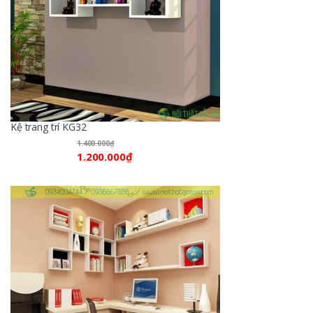
Kệ trang trí KG32
1.400.000
₫
1.200.000
₫