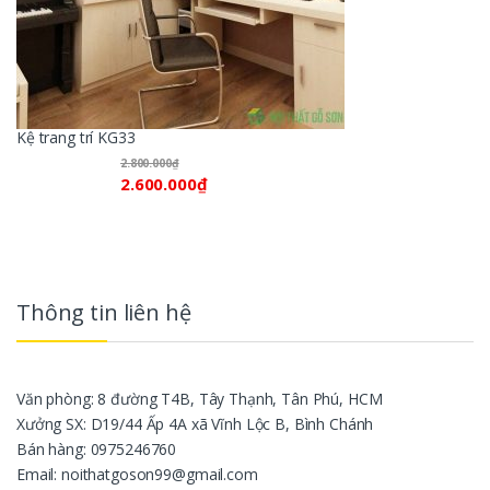
Kệ trang trí KG33
2.800.000
₫
2.600.000
₫
Thông tin liên hệ
Văn phòng: 8 đường T4B, Tây Thạnh, Tân Phú, HCM
Xưởng SX: D19/44 Ấp 4A xã Vĩnh Lộc B, Bình Chánh
Bán hàng: 0975246760
Email: noithatgoson99@gmail.com