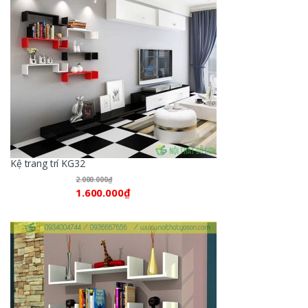
Kệ trang trí KG32
2.000.000
₫
1.600.000
₫