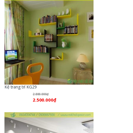
Kệ trang trí KG29
2.800.000
₫
2.500.000
₫