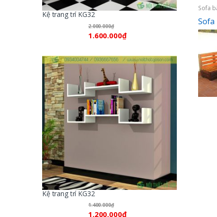
Sofa b
Kệ trang trí KG32
Sofa 
2.000.000
₫
1.600.000
₫
Kệ trang trí KG32
1.400.000
₫
1.200.000
₫