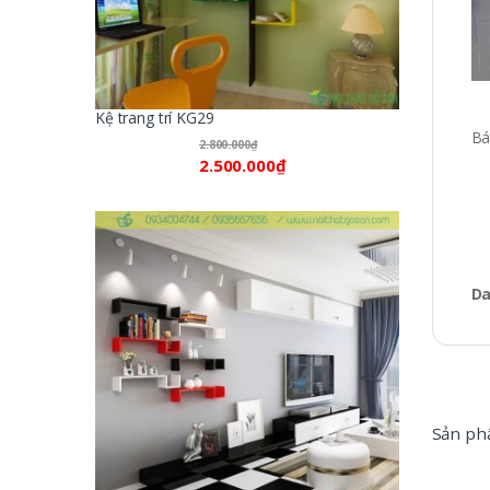
Kệ trang trí KG29
Bá
2.800.000
₫
2.500.000
₫
Da
Sản ph