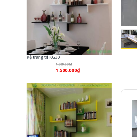
Kệ trang trí KG30
1.800.000
₫
1.500.000
₫