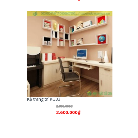
Kệ trang trí KG33
2.800.000
₫
2.600.000
₫