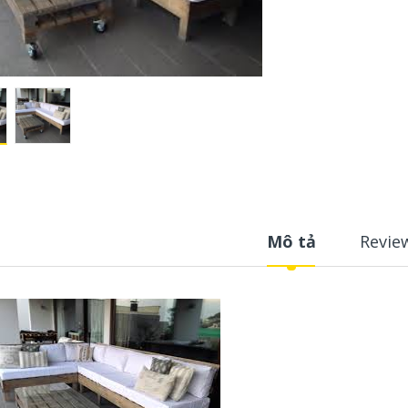
Mô tả
Revie